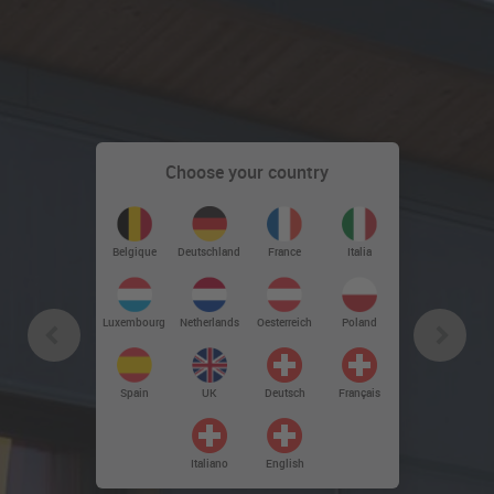
Choose your country
Deutschland
Belgique
France
Italia
Luxembourg
Netherlands
Oesterreich
Poland
Spain
UK
Deutsch
Français
Italiano
English